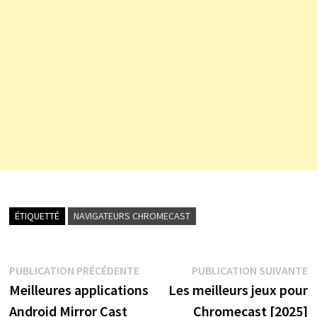
ÉTIQUETTÉ
NAVIGATEURS CHROMECAST
Navigation
Publication
P
PUBLICATION PRÉCÉDENTE
PUBLICATION SUIVANTE
précédente :
s
Meilleures applications
Les meilleurs jeux pour
de
Android Mirror Cast
Chromecast [2025]