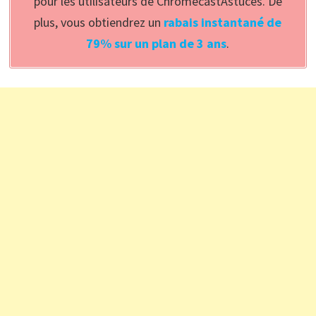
pour les utilisateurs de ChromecastAstuces. De
plus, vous obtiendrez un
rabais instantané de
79% sur un plan de 3 ans
.