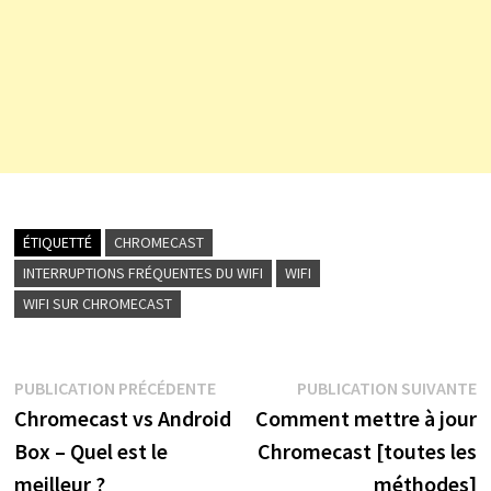
ÉTIQUETTÉ
CHROMECAST
INTERRUPTIONS FRÉQUENTES DU WIFI
WIFI
WIFI SUR CHROMECAST
Navigation
Publication
P
PUBLICATION PRÉCÉDENTE
PUBLICATION SUIVANTE
précédente :
s
Chromecast vs Android
Comment mettre à jour
de
Box – Quel est le
Chromecast [toutes les
l’article
meilleur ?
méthodes]