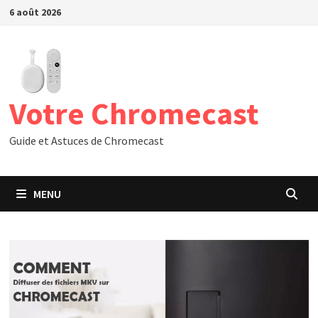
Passer
6 août 2026
au
contenu
Votre Chromecast
Guide et Astuces de Chromecast
MENU