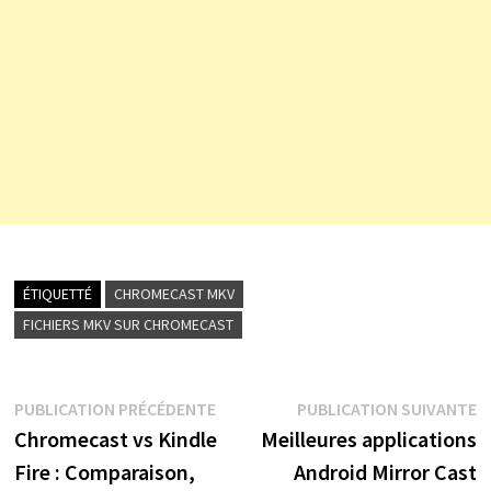
ÉTIQUETTÉ
CHROMECAST MKV
FICHIERS MKV SUR CHROMECAST
Navigation
Publication
P
PUBLICATION PRÉCÉDENTE
PUBLICATION SUIVANTE
précédente :
s
Chromecast vs Kindle
Meilleures applications
de
Fire : Comparaison,
Android Mirror Cast